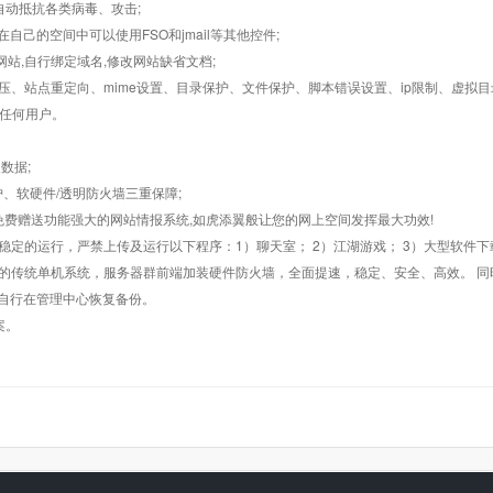
墙,自动抵抗各类病毒、攻击;
在自己的空间中可以使用FSO和jmail等其他控件;
止网站,自行绑定域名,修改网站缺省文档;
AR解压、站点重定向、mime设置、目录保护、文件保护、脚本错误设置、ip限制、虚拟
对任何用户。
数据;
护、软硬件/透明防火墙三重保障;
购，免费赠送功能强大的网站情报系统,如虎添翼般让您的网上空间发挥最大功效!
常稳定的运行，严禁上传及运行以下程序：1）聊天室； 2）江湖游戏； 3）大型软件下
般的传统单机系统，服务器群前端加装硬件防火墙，全面提速，稳定、安全、高效。 同时
以自行在管理中心恢复备份。
案。