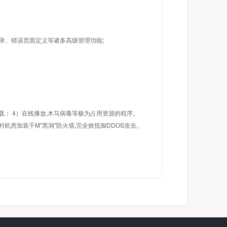
目录、错误页面定义等诸多高级管理功能;
载； 4）在线播放,木马病毒等极为占用资源的程序。
机房加装千M"黑洞"防火墙,完全效抵御DDOS攻击。