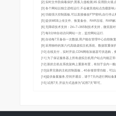
[2] 实时文件防病毒保护,黑客入侵检测,IIS 应用防火
[3] 各个网站以独立进程运行,不会被其他站点负载影响,
[4] 功能强大控制面板,可以直接修改FTP密码,自行停
[5] 提供WEB上传文件、恢复备份、RAR压缩、R
[6] 无障碍技术支持：24×7×365制技术支持，微笑面
[7] 每3分钟自动访问网站一次，监控网站运行.
[8] 自动每7天备份一次数据,用户能在管理中心自助恢复
[9] 采用独特的第六代高级虚拟主机系统、数据双重保
[10] 在线支付，实时开设,CDN网络加速器可供选
[11] 为了保证服务器上所有虚拟主机用户站点均能正
[12] 新的主机在系统架构上重新布置，有别于业内一
[13]业界完善的主机控制面板，40余项管理功能，可
[14]提供备案服务,空间开通后，请于7天内进行网站备
[15] 试用7天.开设方式选择为"试用7天"即可。