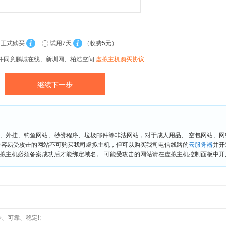
正式购买
试用7天
（收费5元）
并同意鹏城在线、新圳网、柏浩空间
虚拟主机购买协议
、外挂、钓鱼网站、秒赞程序、垃圾邮件等非法网站，对于成人用品、 空包网站、
险容易受攻击的网站不可购买我司虚拟主机，但可以购买我司电信线路的
云服务器
并开
拟主机必须备案成功后才能绑定域名。 可能受攻击的网站请在虚拟主机控制面板中开启“
、可靠、稳定!;