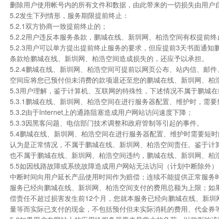
删除用户使用帐号内的所有文件和数据，由此带来的一切损失由用户
5.2发生下列情形，服务期限提前终止：
5.2.1双方协商一致提前终止的；
5.2.2用户违反本服务条款，鹏城在线、新圳网、柏浩空间有权提前
5.2.3用户可以单方提出提前终止服务的要求，但应提前3天书面
条款给鹏城在线、新圳网、柏浩空间造成损失的，还应予以承担。
5.2.4鹏城在线、新圳网、柏浩空间可提前以网页公布、站内信、
空间应将您已预付但未消费的款项退还至您的鹏城在线、新圳网、柏
5.3用户理解，鉴于计算机、互联网的特殊性，下述情况不属于鹏城
5.3.1鹏城在线、新圳网、柏浩空间在进行服务器配置、维护时，需
5.3.2由于Internet上的通路阻塞造成用户网站访问速度下降；
5.3.3因黑客问题、电信部门技术调整和政府管制等引起的事件。
5.4鹏城在线、新圳网、柏浩空间在进行服务器配置、维护时需要短时间
认为是正常情况，不属于鹏城在线、新圳网、柏浩空间责任。鉴于计
也不属于鹏城在线、新圳网、柏浩空间违约，鹏城在线、新圳网、柏
5.5如因线路故障或系统故障造成用户网站无法访问（计划中断除外
中断时间向用户延长产品使用时间作为赔偿；连续不能提供正常服务
服务已经向鹏城在线、新圳网、柏浩空间支付的费用总额为上限；如
偿责任不超过损害发生前12个月，您就本服务已经向鹏城在线、新圳
量等而实际已支付的现金，不包括预付但未实际消耗的费用、代金券