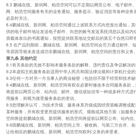
8.3 鹏城在线、新圳网、柏浩空间可以不定期以网页公布、电子邮
网、柏浩空间服务有关的业务通知、服务提示、验证消息等各种业务
必及时关注。
8.4鹏城在线、新圳网、柏浩空间通过上述联系方式向您发出通知，
供的电子邮件地址发送电子邮件、向您的账号发送系统消息以及站内
质载体发出的书面通知，按照提供联系地址交邮后的第五个自然日即
8.5 在产品到期前，鹏城在线、新圳网、柏浩空间会尽力通过邮件
等原因导致未发送成功非鹏城在线、新圳网、柏浩空间的责任和义务
第九条 其他约定
9.1有关条款的无效不影响本服务条款的解释、违约责任及争议解决
9.2本虚拟主机服务条款适用中华人民共和国法律法规和计算机行业的
9.3任何一方对另一方当事人的商业秘密（包括但不限于经营和技术
9.4鹏城在线、新圳网、柏浩空间有权在必要时修改本合同服务条款
将提前以网页公布、站内信、邮件、微信或短信等一种或多种方式进
用服务，则视为接受服务条款的变动。
9.5您理解并认可，为技术升级、服务体系升级或因经营策略调整或
某种服务，并有权变更所提供服务的形式、规格或其他方面（如服务
空间将提前鹏城在线、新圳网、柏浩空间将提前以网页公布、站内信
9.6因鹏城在线、新圳网、柏浩空间上市、被收购、与第三方合并、
让给相应的鹏城在线、新圳网、柏浩空间权利/义务的承受者。