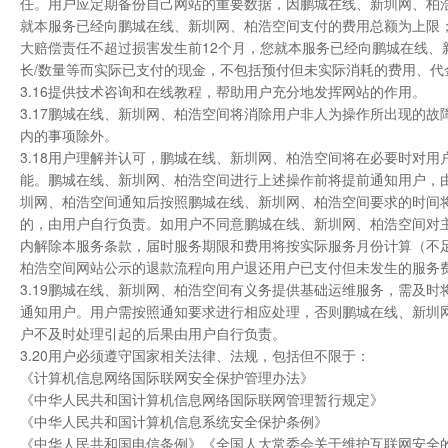
任。用户应定期备份自己网站的重要数据，因鹏城在线、新圳网、柏
就本服务已经向鹏城在线、新圳网、柏浩空间支付的费用总额为上限
大赔偿责任不超过损害发生前12个月，您就本服务已经向鹏城在线
长/数量等而实际已支付的现金，不包括预付但未实际消耗的费用、代
3.16提供技术咨询和在线教程，帮助用户充分地发挥网站的作用。
3.17鹏城在线、新圳网、柏浩空间将消除用户非人为操作所出现的
内的事项除外。
3.18用户理解并认可，鹏城在线、新圳网、柏浩空间将在必要时对
能。鹏城在线、新圳网、柏浩空间进行上述操作前将提前通知用户，
圳网、柏浩空间通知后按照鹏城在线、新圳网、柏浩空间要求的时间将
的，由用户自行负责。如用户不同意鹏城在线、新圳网、柏浩空间对
内解除本服务条款，届时服务期限和费用将按实际服务月份计算（不
柏浩空间网站公示的退款流程向用户退还用户已支付但未发生的服务
3.19鹏城在线、新圳网、柏浩空间有义务提供基础运维服务，需及时
通知用户。用户需按照通知要求进行相应处理，否则鹏城在线、新圳
户不及时处理引起的后果由用户自行负责。
3.20用户必须遵守国家相关法律、法规，包括但不限于：
《计算机信息网络国际联网安全保护管理办法》
《中华人民共和国计算机信息网络国际联网管理暂行规定》
《中华人民共和国计算机信息系统安全保护条例》
《中华人民共和国电信条例》《全国人大常委会关于维护互联网安全