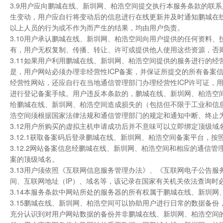
3.9用户应向鹏城在线、新圳网、柏浩空间提交执行本服务条款的联
生变动，用户应自行将变动后的信息进行在线更新并及时通知鹏城在
以上人员的行为或不作为而产生的结果，均由用户负责。
3.10用户承认鹏城在线、新圳网、柏浩空间向用户提供的任何资料
有，用户无权复制、传播、转让、许可或提供他人使用这些资源，否
3.11如果用户利用鹏城在线、新圳网、柏浩空间提供的服务进行的
是，用户网站必须办理非经营性ICP备案，并保证所提交的所有备案
经营性网站，还应自行在当地通信管理部门办理经营性ICP许可证，
进行登记备案手续。用户违反本条款的，鹏城在线、新圳网、柏浩空
给鹏城在线、新圳网、柏浩空间造成损失的（包括但不限于工业和信
浩空间须根据国家法律法规和通信管理部门的规定和通知中断、终止
3.12用户所购买的虚拟主机申请成功后并不意味可以立即绑定顶级
3.12.1获取备案码后登录鹏城在线、新圳网、柏浩空间备案平台，
3.12.2网站备案信息经鹏城在线、新圳网、柏浩空间和相应的通
案的顶级域名。
3.13用户须依照《互联网信息服务管理办法》、《互联网电子公告
间、互联网地址（IP）、域名等，该记录在国家有关机关依法查询时
3.14本服务条款中网站所处的服务器的所有权属于鹏城在线、新圳网
3.15鹏城在线、新圳网、柏浩空间可以协助用户进行日常的数据备
充分认识到对用户网站数据的备份并非鹏城在线、新圳网、柏浩空间