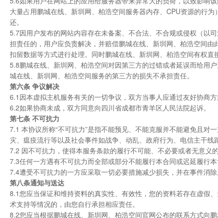
5.6如果用户在网站上的应用给服务器带来异常大的负荷，以致影响该
大量占用鹏城在线、新圳网、柏浩空间服务器内存、CPU资源的行
还。
5.7因用户发布的网站内容存在未备案、不合法、不合规或侵权（以
担责任的，用户应负责解决，并赔偿鹏城在线、新圳网、柏浩空间由
扣留数据等方式进行处理。同时鹏城在线、新圳网、柏浩空间有权直
5.8鹏城在线、新圳网、柏浩空间对因第三方的过错或者延误而给用
城在线、新圳网、柏浩空间服务的第三方的损失不承担责任。
第六条 争议解决
6.1因本虚拟主机服务有关的一切争议，双方当事人应通过友好协商
6.2如果协商未成，双方同意向四川省成都市青羊区人民法院起诉。
第七条 不可抗力
7.1 本协议所称“不可抗力”是指不能预见、不能克服并不能避免且
灾、瘟疫流行等以及社会事件如战争、动乱、政府行为、电信主干线
7.2 因不可抗力，使得本服务条款的履行不可能、不必要或者无意
7.3任何一方遇有不可抗力而全部或部分不能履行本合同或迟延履行
7.4遭受不可抗力的一方应采取一切必要措施减少损失，并在事件消
第八条通知与送达
8.1您应当保证和维持资料的真实性、有效性，您的资料若存在虚假
术支持等情况的，由您自行承担相应责任。
8.2您应当根据鹏城在线、新圳网、柏浩空间官网公布的联系方式向