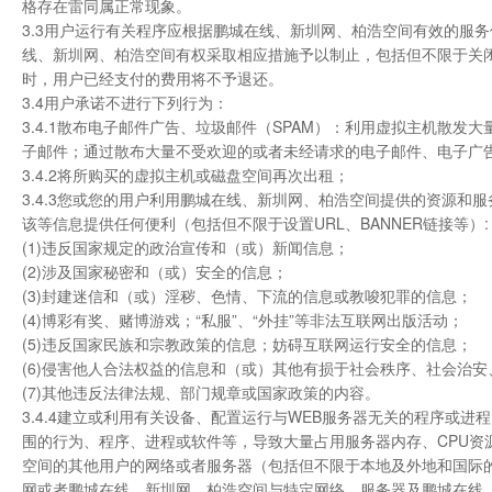
格存在雷同属正常现象。
3.3用户运行有关程序应根据鹏城在线、新圳网、柏浩空间有效的服
线、新圳网、柏浩空间有权采取相应措施予以制止，包括但不限于关
时，用户已经支付的费用将不予退还。
3.4用户承诺不进行下列行为：
3.4.1散布电子邮件广告、垃圾邮件（SPAM）：利用虚拟主机散
子邮件；通过散布大量不受欢迎的或者未经请求的电子邮件、电子广
3.4.2将所购买的虚拟主机或磁盘空间再次出租；
3.4.3您或您的用户利用鹏城在线、新圳网、柏浩空间提供的资源和服务
该等信息提供任何便利（包括但不限于设置URL、BANNER链接等）:
(1)违反国家规定的政治宣传和（或）新闻信息；
(2)涉及国家秘密和（或）安全的信息；
(3)封建迷信和（或）淫秽、色情、下流的信息或教唆犯罪的信息；
(4)博彩有奖、赌博游戏；“私服”、“外挂”等非法互联网出版活动；
(5)违反国家民族和宗教政策的信息；妨碍互联网运行安全的信息；
(6)侵害他人合法权益的信息和（或）其他有损于社会秩序、社会治
(7)其他违反法律法规、部门规章或国家政策的内容。
3.4.4建立或利用有关设备、配置运行与WEB服务器无关的程序或
围的行为、程序、进程或软件等，导致大量占用服务器内存、CPU
空间的其他用户的网络或者服务器（包括但不限于本地及外地和国际
网或者鹏城在线、新圳网、柏浩空间与特定网络、服务器及鹏城在线