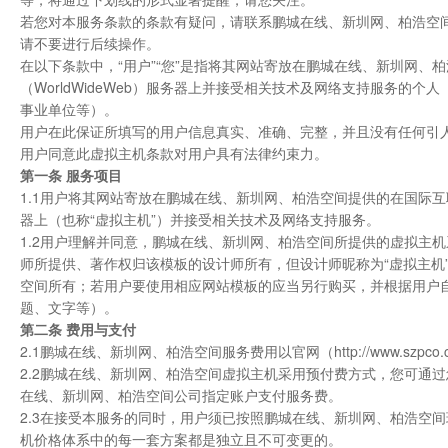
若您对本服务条款的条款有疑问，请联系鹏城在线、新圳网、柏浩空
请不要进行后续操作。
在以下条款中，“用户”“您”是指将其网站寄放在鹏城在线、新圳网、柏
（WorldWideWeb）服务器上并接受相关技术及网络支持服务
事业单位等）。
用户在此保证所填写的用户信息真实、准确、完整，并且没有任何引
用户同意此虚拟主机条款对用户具有法律约束力。
第一条 服务项目
1.1用户将其网站寄放在鹏城在线、新圳网、柏浩空间提供的在国际互联网（
器上（也称“虚拟主机”）并接受相关技术及网络支持服务。
1.2用户理解并同意，鹏城在线、新圳网、柏浩空间所提供的虚拟主
师所提供、著作权归该模板的设计师所有，但设计师昵称为“虚拟主机
空间所有；若用户要使用相应网站模板的应当另行购买，并根据用户
题、文字等）。
第二条 费用与支付
2.1鹏城在线、新圳网、柏浩空间服务费用以官网（http://www.s
2.2鹏城在线、新圳网、柏浩空间虚拟主机采用预付费方式，您可通
在线、新圳网、柏浩空间公司指定账户支付服务费。
2.3在接受本服务的同时，用户须已按照鹏城在线、新圳网、柏浩空
机价格体系中的每一套方案都是独立且不可变更的。