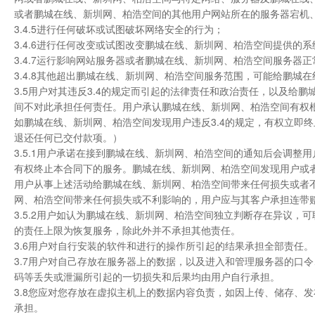
或者鹏城在线、新圳网、柏浩空间的其他用户网站所在的服务器宕机
3.4.5进行任何破坏或试图破坏网络安全的行为；
3.4.6进行任何改变或试图改变鹏城在线、新圳网、柏浩空间提供的
3.4.7运行影响网站服务器或者鹏城在线、新圳网、柏浩空间服务器
3.4.8其他超出鹏城在线、新圳网、柏浩空间服务范围，可能给鹏
3.5用户对其违反3.4的规定而引起的法律责任和政治责任，以及
间不对此承担任何责任。用户承认鹏城在线、新圳网、柏浩空间有权根
如鹏城在线、新圳网、柏浩空间发现用户违反3.4的规定，有权立即
退还任何已交付款项。）
3.5.1用户承诺在接到鹏城在线、新圳网、柏浩空间的通知后会调
有权终止本合同下的服务。鹏城在线、新圳网、柏浩空间发现用户或
用户从事上述活动给鹏城在线、新圳网、柏浩空间带来任何损失或者
网、柏浩空间带来任何损失或不利影响的，用户应与其客户承担连带
3.5.2用户如认为鹏城在线、新圳网、柏浩空间独立判断存在异议
的责任上限为恢复服务，除此外并不承担其他责任。
3.6用户对自行安装的软件和进行的操作所引起的结果承担全部责任。
3.7用户对自己存放在服务器上的数据，以及进入和管理服务器的口
码等丢失或泄漏所引起的一切损失和后果均由用户自行承担。
3.8您应对您存放在虚拟主机上的数据内容负责，如因上传、储存、
承担。