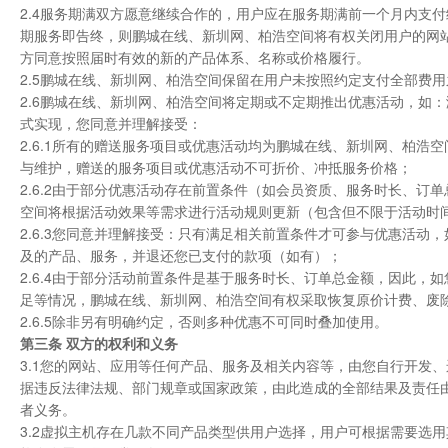
2.4服务期满双方愿意继续合作的，用户应在服务期满前一个月内支
期服务即告终，则鹏城在线、新圳网、柏浩空间将有权关闭用户的网
方同意按照届时有效的新的产品体系、名称或价格履行。
2.5鹏城在线、新圳网、柏浩空间保留在用户未按照约定支付全部费
2.6鹏城在线、新圳网、柏浩空间将定期或不定期推出优惠活动，如
式实现，您同意并理解接受：
2.6.1所有的赠送服务项目或优惠活动均为鹏城在线、新圳网、柏
与维护，赠送的服务项目或优惠活动不可折价、冲抵服务价格；
2.6.2由于部分优惠活动存在前置条件（如会员资质、服务时长、
空间将根据活动效果等需求进行活动规则更新（包含但不限于活动时
2.6.3您同意并理解接受：只有满足相关前置条件才可参与优惠活
及的产品、服务，并退还您已支付的款项（如有）；
2.6.4由于部分活动前置条件是基于服务时长、订单总金额，因此
足等情况，鹏城在线、新圳网、柏浩空间有权采取恢复原价计费、废
2.6.5除非另有明确约定，否则多种优惠不可同时叠加使用。
第三条 双方的权利和义务
3.1您的网站、应用等任何产品、服务及相关内容等，由您自行开发
据违反法律法规、部门规章或国家政策，由此造成的全部结果及责任
者义务。
3.2虚拟主机存在几款不同产品类型供用户选择，用户可根据需要选