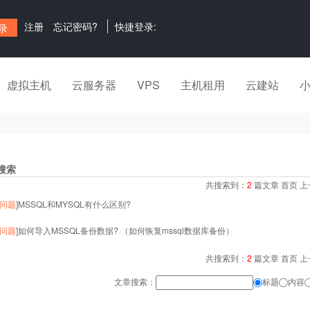
注册
忘记密码?
快捷登录:
虚拟主机
云服务器
VPS
主机租用
云建站
搜索
共搜索到：
2
篇文章 首页 上
问题
]
MSSQL和MYSQL有什么区别?
问题
]
如何导入MSSQL备份数据? （如何恢复mssql数据库备份）
共搜索到：
2
篇文章 首页 上
文章搜索：
标题
内容