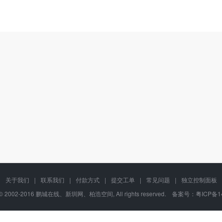
关于我们
|
联系我们
|
付款方式
|
提交工单
|
常见问题
|
独立控制面板
t © 2002-2016 鹏城在线、新圳网、柏浩空间, All rights reserved. 备案号：
粤ICP备1