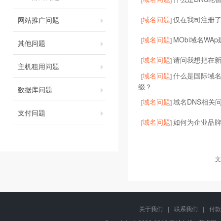
域名问题
仅在我司注册了
网站推广问题
[
]
域名问题
MObi域名WA
[
]
其他问题
域名问题
请问我想把在
[
]
主机租用问题
域名问题
什么是国际域
[
]
缀？
数据库问题
域名问题
域名DNS相关
[
]
支付问题
域名问题
如何为企业品
[
]
文
关于我们
|
联系我们
|
付款